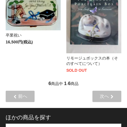
卒業祝い
16,500円(税込)
リモージュボックスの本（そ
のすべてについて）
SOLD OUT
6
1
6
商品中
-
商品
前へ
次へ
ほかの商品を探す