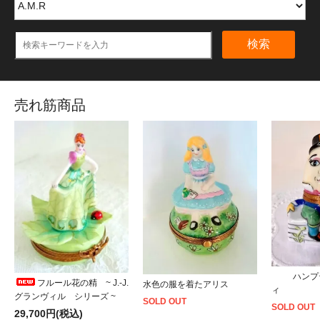
検索
売れ筋商品
ハンプ
フルール花の精 ~ J.-J.
水色の服を着たアリス
ィ
グランヴィル シリーズ ~
SOLD OUT
SOLD OUT
29,700円(税込)